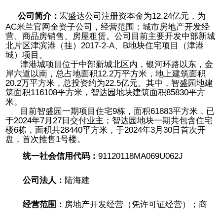
公司简介：
宏盛达公司注册资本金为12.24亿元，为
AC米兰官网全资子公司，经营范围：城市房地产开发经
营、商品房销售、房屋租赁。公司目前主要开发中部新城
北片区津滨港（挂）2017-2-A、B地块住宅项目（津港
城）项目。
津港城项目位于中部新城北区内，银河环路以东，金
岸六道以南，总占地面积12.2万平方米，地上建筑面积
20.2万平方米，总投资约为22.5亿元。其中，智盛园地建
筑面积116108平方米，智达园地块建筑面积85830平方
米。
目前智盛园一期项目住宅9栋，面积61883平方米，已
于2024年7月27日交付业主；智达园地块一期共包含住宅
楼6栋，面积共28440平方米，于2024年3月30日首次开
盘，首次推售1号楼。
统一社会信用代码：
91120118MA069U062J
公司法人：
陆海建
经营范围：
房地产开发经营（凭许可证经营）；商