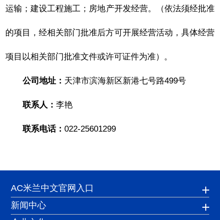
运输；建设工程施工；房地产开发经营。（依法须经批准
的项目，经相关部门批准后方可开展经营活动，具体经营
项目以相关部门批准文件或许可证件为准）。
公司地址：
天津市滨海新区新港七号路499号
联系人：
李艳
联系电话：
022-25601299
AC米兰中文官网入口
新闻中心
集团简介