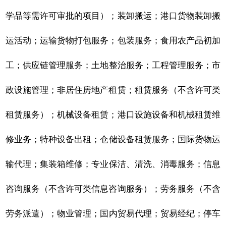
学品等需许可审批的项目）；装卸搬运；港口货物装卸搬
运活动；运输货物打包服务；包装服务；食用农产品初加
工；供应链管理服务；土地整治服务；工程管理服务；市
政设施管理；非居住房地产租赁；租赁服务（不含许可类
租赁服务）；机械设备租赁；港口设施设备和机械租赁维
修业务；特种设备出租；仓储设备租赁服务；国际货物运
输代理；集装箱维修；专业保洁、清洗、消毒服务；信息
咨询服务（不含许可类信息咨询服务）；劳务服务（不含
劳务派遣）；物业管理；国内贸易代理；贸易经纪；停车