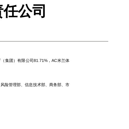
责任公司
1.71%，AC米兰体育散货物流有限责任公司
息技术部、商务部、市场服务中心、交易部、交
海、陆、空运）；物流分拨及相关服务；货物