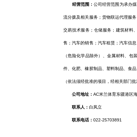
联运代理服务；港口业务中介；劳动服务；
炭、矿石、润滑油、金属材料、有色金属、
材、家具、纺织品、棉花（不含籽棉）、饲
械设备、纸张及纸浆、汽车零配件、摩托车
理货物及技术的进出口（依法须经批准的项目
公司地址：
AC米兰体育东疆港区海铁三路
联系人：
白凤立
联系电话：
022-25703891
AC米兰中文官网入口
新闻中心