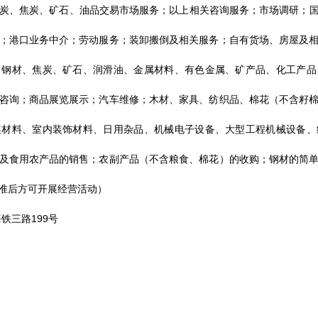
装卸搬倒及相关服务；自有货场、房屋及相关设施设备租赁；代办仓储服务；电子交
矿产品、化工产品（危险化学品除外）、粮食的批发兼零售；汽车的销售；汽车租赁；
料、服装、五金交电、化工原料（危险化学品除外）、金属材料、包装材料、室内装饰
零配件、化肥、橡胶制品、塑料制品、食品及食用农产品的销售；农副产品（不含粮食
，经相关部门批准后方可开展经营活动）
199号
企业文化
集团业务
客户服务
人才招