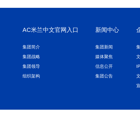
集团简介
集团新闻
集团战略
媒体聚焦
集团领导
信息公开
I
组织架构
集团公告