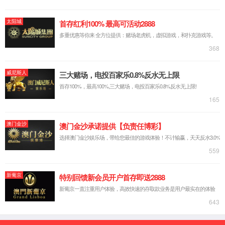
2016年7月公司搭建AC米兰体育物资交易信息平台，通过
打造完整的物资供应一体化服务链条，开启“O2O”线上交
易及结算、线下体验及配送的物资交易全过程运行模式，
开创了“互联网+”港口板块创新型发展模式的先河。
公司本部位于新港二号路建设大厦。公司自有物资
仓库15333.77㎡；堆场97242.5㎡，油罐车8辆，公司作为
港内唯一专业化物资供应类企业，为港区生产作业提供
24小时保供服务。
机构设置
：
公司下设8个部室，分别为党群工作部、