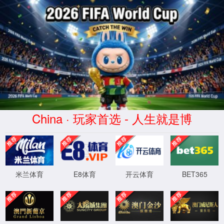
中文·AC米兰(Milan)官方网站-Sports Club
AC米兰中文官网入口
新闻中心
四千服务
海上高速
二集
信息公开
集团简介
企业文化
集团战略
集团新闻
新闻联播
智慧港口
集团业务
集团领导
媒体聚焦
集团历史
组织架构
客户服务
信息公开
文化理念
装卸板块
集团公告
人才招聘
IP形象
物流板块
业务流程
AC米兰体育物资供应有
文创产品
乐游津港
多元板块
重要航线
校园招聘
限责任公司
宣传视频
房产土地板块
集团党建
四千行动
社会招聘
业务链接
2021-11-24
服务承诺
津港管家