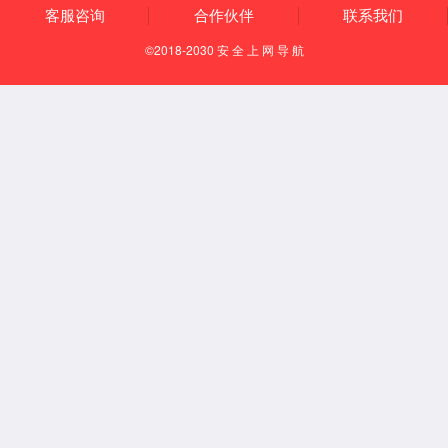
平台综合业务部、平台运行部、招标事务部、综合办公
室、计划财务部、安全技术部、燃化业务部。
统一社会信用代码：
91120116103644933N
公司法人：
张戈
经营范围：
轮胎销售；产业用纺织制成品销售；金
属丝绳及其制品销售；办公用品销售；计算机软硬件及辅
助设备零售；润滑油销售；成品油批发（不含危险化学
品）；信息咨询服务（不含许可类信息咨询服务）；劳务
服务（不含劳务派遣）；非居住房地产租赁；机械设备租