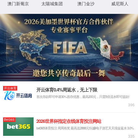
公司简介：
AC米兰体育物资供应有限责任公司是AC
米兰官网为了适应市场经济发展、满足港口生产建设需要
成立的国有全资专业化物资供应企业。为AC米兰官网提
供进口成套设备、机械与船舶配件、燃料、钢材、水泥、
砂石料、金属、非金属、劳保用品、港口高等级防冻液、
润滑油等20大类共300多个品种的物资供应服务。
物资公司以物资总公司为前身，逐步整合吸纳各公
司物资管理部门，于 1998年8月正式挂牌成立，历经两次
物资体制改革，对标港口发展需要，不断砥砺前行。