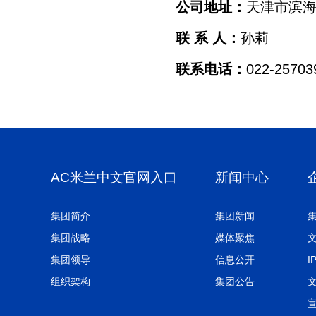
公司地址：
天津市滨海
联 系 人：
孙莉
联系电话：
022-
25703
AC米兰中文官网入口
新闻中心
集团简介
集团新闻
集团战略
媒体聚焦
集团领导
信息公开
I
组织架构
集团公告