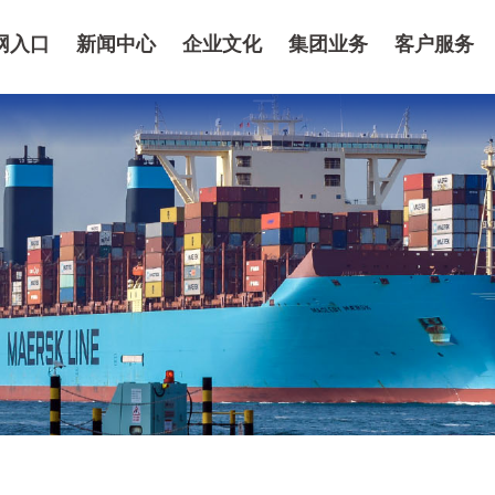
网入口
新闻中心
企业文化
集团业务
客户服务
二集司投产
智能大会
港口
绿色港口