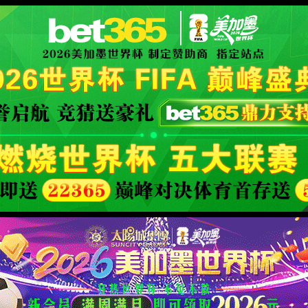
网入口
新闻中心
企业文化
集团业务
客户服务
二集司投产
智能大会
港口
绿色港口