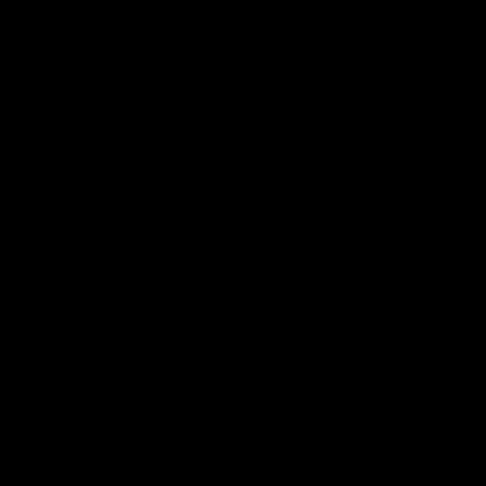
组织架构
集团公告